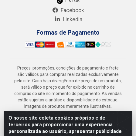
TikTok
Facebook
Linkedin
Formas de Pagamento
Preços, promoções, condições de pagamento e frete
são válidos para compras realizadas exclusivamente
pelo site. Caso haja divergência de preço de um produto,
será válido o preço que for exibido no carrinho de
compras do site no momento do pagamento. As vendas
estão sujeitas a análise e disponibilidade do estoque.
Imagens de produtos meramente ilustrativas.
Armazém Jenipapo Materiais de Construção em
O nosso site coleta cookies próprios e de
Geral LTDA - Rua das Flores, 2691 - Guabiraba,
terceiros para proporcionar uma experiência
Recife/PE - CEP 52.291-630 - CNPJ
personalizada ao usuário, apresentar publicidade
41.097.379/0001-