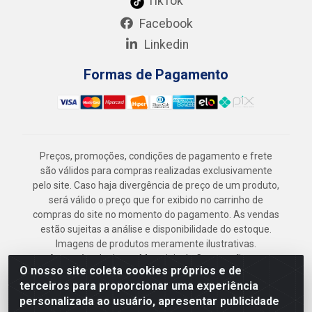
TikTok
Facebook
Linkedin
Formas de Pagamento
Preços, promoções, condições de pagamento e frete
são válidos para compras realizadas exclusivamente
pelo site. Caso haja divergência de preço de um produto,
será válido o preço que for exibido no carrinho de
compras do site no momento do pagamento. As vendas
estão sujeitas a análise e disponibilidade do estoque.
Imagens de produtos meramente ilustrativas.
Armazém Jenipapo Materiais de Construção em
O nosso site coleta cookies próprios e de
Geral LTDA - Rua das Flores, 2691 - Guabiraba,
terceiros para proporcionar uma experiência
Recife/PE - CEP 52.291-630 - CNPJ
personalizada ao usuário, apresentar publicidade
41.097.379/0001-