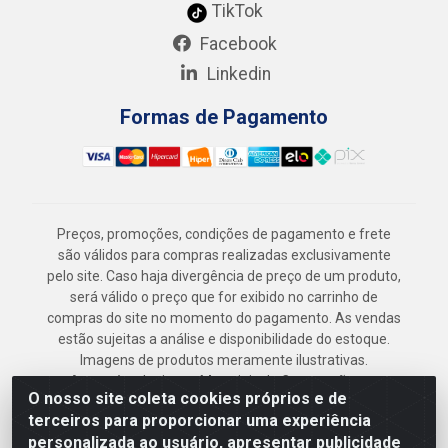
TikTok
Facebook
Linkedin
Formas de Pagamento
Preços, promoções, condições de pagamento e frete
são válidos para compras realizadas exclusivamente
pelo site. Caso haja divergência de preço de um produto,
será válido o preço que for exibido no carrinho de
compras do site no momento do pagamento. As vendas
estão sujeitas a análise e disponibilidade do estoque.
Imagens de produtos meramente ilustrativas.
Armazém Jenipapo Materiais de Construção em
O nosso site coleta cookies próprios e de
Geral LTDA - Rua das Flores, 2691 - Guabiraba,
terceiros para proporcionar uma experiência
Recife/PE - CEP 52.291-630 - CNPJ
personalizada ao usuário, apresentar publicidade
41.097.379/0001-