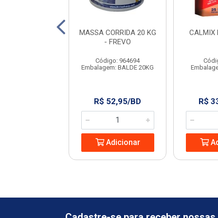
 FREVO MARFIM
MASSA CORRIDA 20 KG
CALMIX
15L
- FREVO
digo: 966641
Código: 964694
Códi
agem: UNIDADE
Embalagem: BALDE 20KG
Embalag
129,99/BD
R$ 52,95/BD
R$ 3
Adicionar
Adicionar
Ad
Cadastre-se para receber nossas 