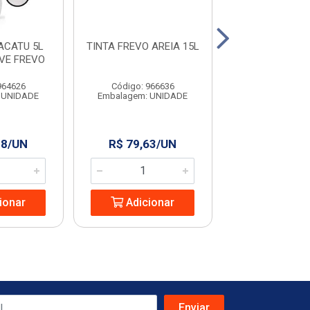
ACATU 5L
TINTA FREVO AREIA 15L
TINTA FREVO 
VE FREVO
15L
964626
Código: 966636
Código: 966
 UNIDADE
Embalagem: UNIDADE
Embalagem: U
28/UN
R$ 79,63/UN
R$ 129,9
ionar
Adicionar
Adicio