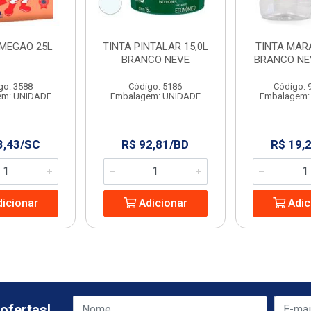
 MEGAO 25L
TINTA PINTALAR 15,0L
TINTA MAR
BRANCO NEVE
BRANCO NE
go: 3588
Código: 5186
Código: 
em: UNIDADE
Embalagem: UNIDADE
Embalagem:
3,43/SC
R$ 92,81/BD
R$ 19,
icionar
Adicionar
Adic
ofertas!