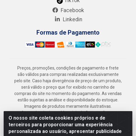
TikTok
Facebook
Linkedin
Formas de Pagamento
Preços, promoções, condições de pagamento e frete
são válidos para compras realizadas exclusivamente
pelo site. Caso haja divergência de preço de um produto,
será válido o preço que for exibido no carrinho de
compras do site no momento do pagamento. As vendas
estão sujeitas a análise e disponibilidade do estoque.
Imagens de produtos meramente ilustrativas.
Armazém Jenipapo Materiais de Construção em
O nosso site coleta cookies próprios e de
Geral LTDA - Rua das Flores, 2691 - Guabiraba,
terceiros para proporcionar uma experiência
Recife/PE - CEP 52.291-630 - CNPJ
personalizada ao usuário, apresentar publicidade
41.097.379/0001-