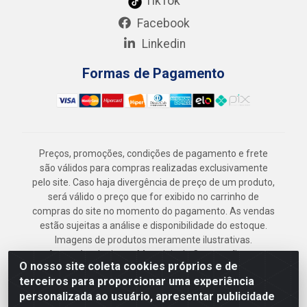
TikTok
Facebook
Linkedin
Formas de Pagamento
Preços, promoções, condições de pagamento e frete
são válidos para compras realizadas exclusivamente
pelo site. Caso haja divergência de preço de um produto,
será válido o preço que for exibido no carrinho de
compras do site no momento do pagamento. As vendas
estão sujeitas a análise e disponibilidade do estoque.
Imagens de produtos meramente ilustrativas.
Armazém Jenipapo Materiais de Construção em
O nosso site coleta cookies próprios e de
Geral LTDA - Rua das Flores, 2691 - Guabiraba,
terceiros para proporcionar uma experiência
Recife/PE - CEP 52.291-630 - CNPJ
personalizada ao usuário, apresentar publicidade
41.097.379/0001-