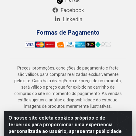
TikTok
Facebook
Linkedin
Formas de Pagamento
Preços, promoções, condições de pagamento e frete
são válidos para compras realizadas exclusivamente
pelo site. Caso haja divergência de preço de um produto,
será válido o preço que for exibido no carrinho de
compras do site no momento do pagamento. As vendas
estão sujeitas a análise e disponibilidade do estoque.
Imagens de produtos meramente ilustrativas.
Armazém Jenipapo Materiais de Construção em
O nosso site coleta cookies próprios e de
Geral LTDA - Rua das Flores, 2691 - Guabiraba,
terceiros para proporcionar uma experiência
Recife/PE - CEP 52.291-630 - CNPJ
personalizada ao usuário, apresentar publicidade
41.097.379/0001-