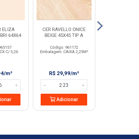
 ELIZA
CER RAVELLO ONICE
CER RAVELLO 
BRI 64X64
BEIGE 45X45 TIP A
BEIGE 45
965157
Código: 961172
Código: 231
CX C/ 3,26
Embalagem: CAIXA 2,23M²
Embalagem: CX C
94/m²
R$ 29,99/m²
R$ 32,08
ionar
Adicionar
Adicio