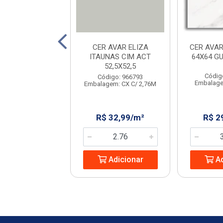
AVELLO STRADA
CER AVAR ELIZA
CER AVAR
IGE 45X45
ITAUNAS CIM ACT
64X64 G
52,5X52,5
digo: 231702
Códig
Código: 966793
em: CX C/ 2,23M
Embalage
Embalagem: CX C/ 2,76M
 32,08/m²
R$ 32,99/m²
R$ 2
Adicionar
Adicionar
Ad