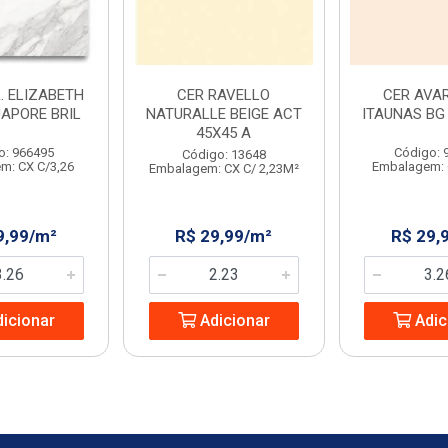
. ELIZABETH
CER RAVELLO
CER AVAR
UAPORE BRIL
NATURALLE BEIGE ACT
ITAUNAS BG 
45X45 A
o: 966495
Código: 
Código: 13648
m: CX C/3,26
Embalagem: 
Embalagem: CX C/ 2,23M²
9,99/m²
R$ 29,99/m²
R$ 29,
icionar
Adicionar
Adic