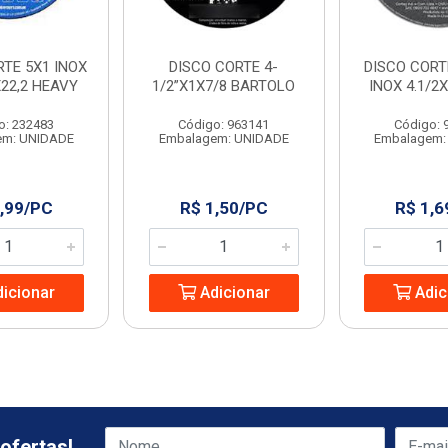
RTE 5X1 INOX
DISCO CORTE 4-
DISCO CORT
X22,2 HEAVY
1/2”X1X7/8 BARTOLO
INOX 4.1/2
o: 232483
Código: 963141
Código: 
em: UNIDADE
Embalagem: UNIDADE
Embalagem:
,99/PC
R$ 1,50/PC
R$ 1,6
icionar
Adicionar
Adic
ofertas!