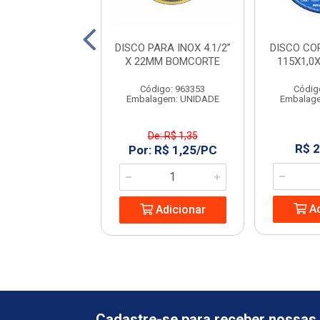
 SERRA COPO
DISCO PARA INOX 4.1/2”
DISCO CO
A 6PCS RANGER
X 22MM BOMCORTE
115X1,0
digo: 966605
Código: 963353
Códig
agem: UNIDADE
Embalagem: UNIDADE
Embalag
De: R$ 1,35
 21,30/UN
R$ 2
Por: R$ 1,25/PC
Adicionar
Ad
Adicionar
Cadastre-se para receber nossas 