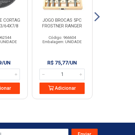
E CORTAG
JOGO BROCAS 5PC
JOGO SERRA
X3/64X7/8
FROSTNER RANGER
MADEIRA 6PCS
962544
Código: 966604
Código: 966
 UNIDADE
Embalagem: UNIDADE
Embalagem: U
9/UN
R$ 75,77/UN
R$ 21,30
ionar
Adicionar
Adicio