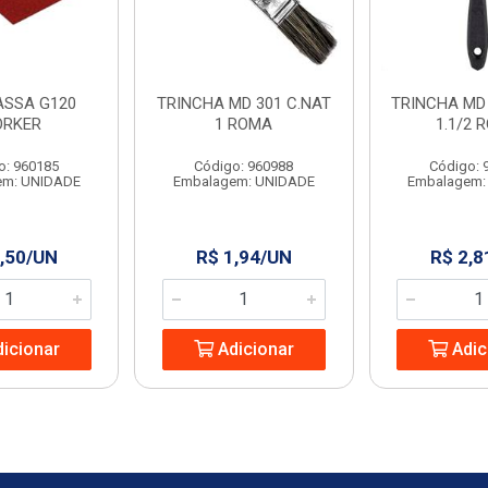
ASSA G120
TRINCHA MD 301 C.NAT
TRINCHA MD 
RKER
1 ROMA
1.1/2 
o: 960185
Código: 960988
Código: 
em: UNIDADE
Embalagem: UNIDADE
Embalagem:
,50/UN
R$ 1,94/UN
R$ 2,8
icionar
Adicionar
Adic