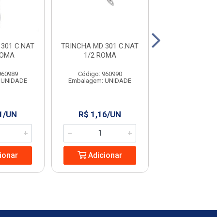
301 C.NAT
TRINCHA MD 301 C.NAT
TRINCHA MD 30
ROMA
1/2 ROMA
2 ROMA
960989
Código: 960990
Código: 960
 UNIDADE
Embalagem: UNIDADE
Embalagem: U
1/UN
R$ 1,16/UN
R$ 3,72/
ionar
Adicionar
Adicio