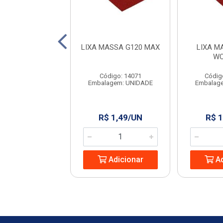
A MD 301 C.NAT
LIXA MASSA G120 MAX
LIXA M
2 ROMA
WO
digo: 960991
Código: 14071
Códig
agem: UNIDADE
Embalagem: UNIDADE
Embalag
 3,72/UN
R$ 1,49/UN
R$ 1
Adicionar
Adicionar
Ad