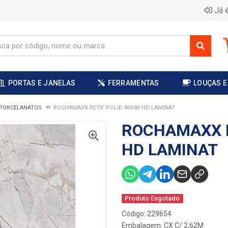
Já é
PORTAS E JANELAS
FERRAMENTAS
LOUÇAS E
 PORCELANATOS
ROCHAMAXX RETIF POLID 80X80 HD LAMINAT
ROCHAMAXX R
HD LAMINAT
Produto Esgotado
Código: 229654
Embalagem: CX C/ 2,62M