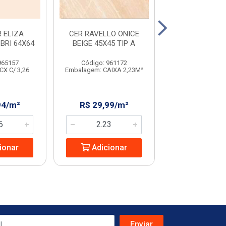
 ELIZA
CER RAVELLO ONICE
CER RAVELLO 
BRI 64X64
BEIGE 45X45 TIP A
BEIGE 45
965157
Código: 961172
Código: 231
CX C/ 3,26
Embalagem: CAIXA 2,23M²
Embalagem: CX C
94/m²
R$ 29,99/m²
R$ 32,08
ionar
Adicionar
Adicio