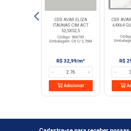
AVELLO STRADA
CER AVAR ELIZA
CER AVAR
IGE 45X45
ITAUNAS CIM ACT
64X64 G
52,5X52,5
digo: 231702
Códig
Código: 966793
em: CX C/ 2,23M
Embalage
Embalagem: CX C/ 2,76M
 32,08/m²
R$ 32,99/m²
R$ 2
Adicionar
Adicionar
Ad
Cadastre-se para receber nossas 