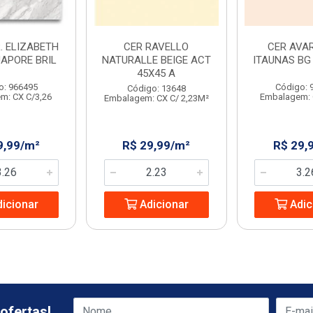
. ELIZABETH
CER RAVELLO
CER AVAR
UAPORE BRIL
NATURALLE BEIGE ACT
ITAUNAS BG 
45X45 A
o: 966495
Código: 
Código: 13648
m: CX C/3,26
Embalagem: 
Embalagem: CX C/ 2,23M²
9,99/m²
R$ 29,99/m²
R$ 29,
icionar
Adicionar
Adic
ofertas!