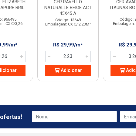
. ELIZABETH
CER RAVELLO
CER AVAR
UAPORE BRIL
NATURALLE BEIGE ACT
ITAUNAS BG 
45X45 A
o: 966495
Código: 
Código: 13648
m: CX C/3,26
Embalagem: 
Embalagem: CX C/ 2,23M²
9,99/m²
R$ 29,99/m²
R$ 29,
icionar
Adicionar
Adic
ofertas!