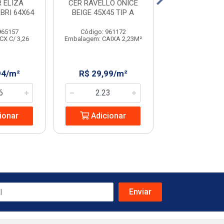
 ELIZA
CER RAVELLO ONICE
CER RAVELLO 
BRI 64X64
BEIGE 45X45 TIP A
BEIGE 45
965157
Código: 961172
Código: 231
CX C/ 3,26
Embalagem: CAIXA 2,23M²
Embalagem: CX C
94/m²
R$ 29,99/m²
R$ 32,08
ionar
Adicionar
Adicio