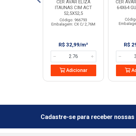
AVELLO STRADA
CER AVAR ELIZA
CER AVAR
IGE 45X45
ITAUNAS CIM ACT
64X64 G
52,5X52,5
digo: 231702
Códig
Código: 966793
em: CX C/ 2,23M
Embalage
Embalagem: CX C/ 2,76M
 32,08/m²
R$ 32,99/m²
R$ 2
Adicionar
Adicionar
Ad
Cadastre-se para receber nossas 