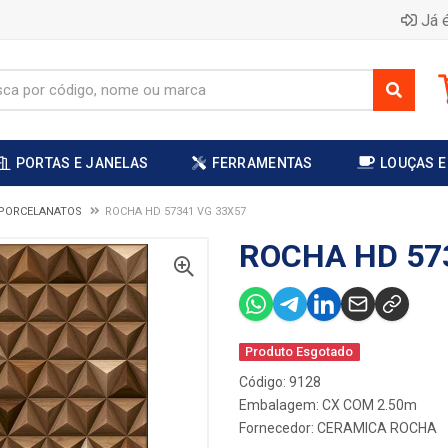
Já é
PORTAS E JANELAS
FERRAMENTAS
LOUÇAS E
 PORCELANATOS
ROCHA HD 57341 VG 33X57
ROCHA HD 57
Produto Esgotado
Código: 9128
Embalagem: CX COM 2.50m
Fornecedor:
CERAMICA ROCHA