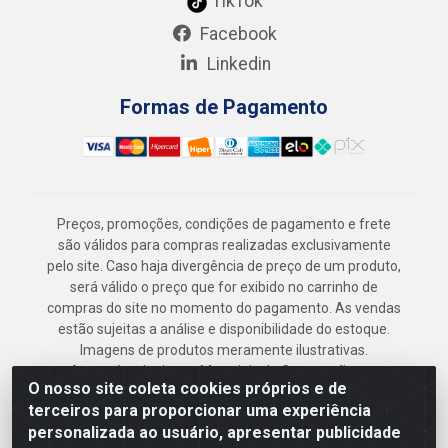
TikTok
Facebook
Linkedin
Formas de Pagamento
Preços, promoções, condições de pagamento e frete
são válidos para compras realizadas exclusivamente
pelo site. Caso haja divergência de preço de um produto,
será válido o preço que for exibido no carrinho de
compras do site no momento do pagamento. As vendas
estão sujeitas a análise e disponibilidade do estoque.
Imagens de produtos meramente ilustrativas.
Armazém Jenipapo Materiais de Construção em
O nosso site coleta cookies próprios e de
Geral LTDA - Rua das Flores, 2691 - Guabiraba,
terceiros para proporcionar uma experiência
Recife/PE - CEP 52.291-630 - CNPJ
personalizada ao usuário, apresentar publicidade
41.097.379/0001-