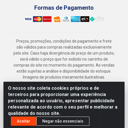
Formas de Pagamento
Preços, promoções, condições de pagamento e frete
são válidos para compras realizadas exclusivamente
pelo site. Caso haja divergência de preço de um produto,
será válido o preço que for exibido no carrinho de
compras do site no momento do pagamento. As vendas
estão sujeitas a análise e disponibilidade do estoque.
Imagens de produtos meramente ilustrativas.
Armazém Jenipapo Materiais de Construção em
O nosso site coleta cookies próprios e de
Geral LTDA - Rua das Flores, 2691 - Guabiraba,
terceiros para proporcionar uma experiência
Recife/PE - CEP 52.291-630 - CNPJ
personalizada ao usuário, apresentar publicidade
41.097.379/0001-
relevante de acordo com o seu perfil e melhorar a
qualidade do nosso site.
Aceitar
Negar não essenciais