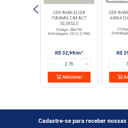
AVELLO STRADA
CER AVAR ELIZA
CER AVAR
IGE 45X45
ITAUNAS CIM ACT
64X64 G
52,5X52,5
digo: 231702
Códig
Código: 966793
em: CX C/ 2,23M
Embalage
Embalagem: CX C/ 2,76M
 32,08/m²
R$ 32,99/m²
R$ 2
Adicionar
Adicionar
Ad
Cadastre-se para receber nossas 