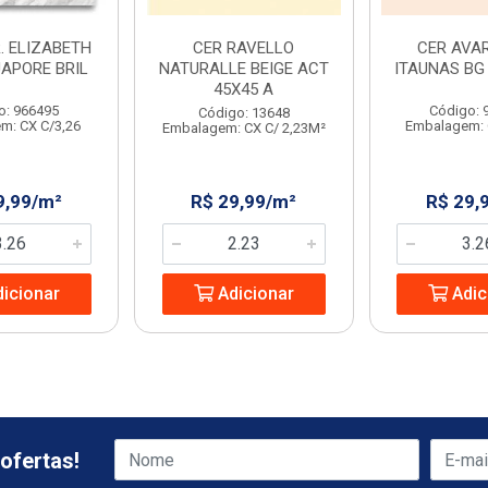
. ELIZABETH
CER RAVELLO
CER AVAR
UAPORE BRIL
NATURALLE BEIGE ACT
ITAUNAS BG 
45X45 A
o: 966495
Código: 
Código: 13648
m: CX C/3,26
Embalagem: 
Embalagem: CX C/ 2,23M²
9,99/m²
R$ 29,99/m²
R$ 29,
icionar
Adicionar
Adic
ofertas!