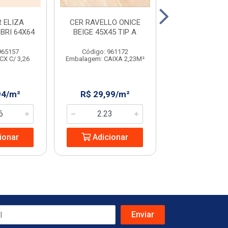
 ELIZA
CER RAVELLO ONICE
CER RAVELLO 
BRI 64X64
BEIGE 45X45 TIP A
BEIGE 45
965157
Código: 961172
Código: 231
CX C/ 3,26
Embalagem: CAIXA 2,23M²
Embalagem: CX C
94/m²
R$ 29,99/m²
R$ 32,08
ionar
Adicionar
Adicio