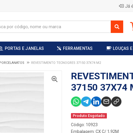
Já é
PORTAS E JANELAS
FERRAMENTAS
LOUÇAS E
 PORCELANATOS
REVESTIMENTO TECNOGRES 37150 37X74 M2
REVESTIMEN
37150 37X74
Produto Esgotado
Código: 10923
Embalagem: CX C/ 1,92M