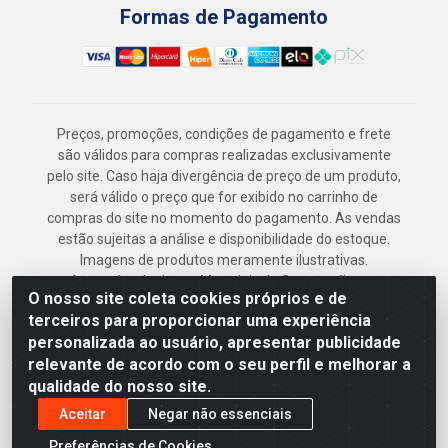
Formas de Pagamento
Preços, promoções, condições de pagamento e frete
são válidos para compras realizadas exclusivamente
pelo site. Caso haja divergência de preço de um produto,
será válido o preço que for exibido no carrinho de
compras do site no momento do pagamento. As vendas
estão sujeitas a análise e disponibilidade do estoque.
Imagens de produtos meramente ilustrativas.
Armazém Jenipapo Materiais de Construção em
O nosso site coleta cookies próprios e de
Geral LTDA - Rua das Flores, 2691 - Guabiraba,
terceiros para proporcionar uma experiência
Recife/PE - CEP 52.291-630 - CNPJ
personalizada ao usuário, apresentar publicidade
41.097.379/0001-
relevante de acordo com o seu perfil e melhorar a
qualidade do nosso site.
Aceitar
Negar não essenciais
Preferências de Cookies