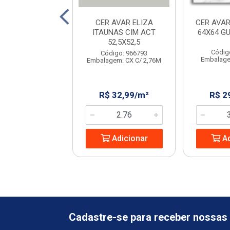
AVELLO STRADA
CER AVAR ELIZA
CER AVAR
IGE 45X45
ITAUNAS CIM ACT
64X64 G
52,5X52,5
digo: 231702
Códig
Código: 966793
em: CX C/ 2,23M
Embalage
Embalagem: CX C/ 2,76M
 32,08/m²
R$ 32,99/m²
R$ 2
Adicionar
Adicionar
Ad
Cadastre-se para receber nossas 