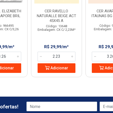
. ELIZABETH
CER RAVELLO
CER AVAR
UAPORE BRIL
NATURALLE BEIGE ACT
ITAUNAS BG 
45X45 A
o: 966495
Código: 
Código: 13648
m: CX C/3,26
Embalagem: 
Embalagem: CX C/ 2,23M²
9,99/m²
R$ 29,99/m²
R$ 29,
icionar
Adicionar
Adic
ofertas!