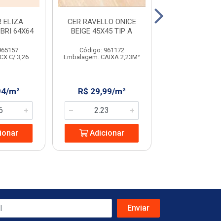
 ELIZA
CER RAVELLO ONICE
CER RAVELLO 
BRI 64X64
BEIGE 45X45 TIP A
BEIGE 45
965157
Código: 961172
Código: 231
CX C/ 3,26
Embalagem: CAIXA 2,23M²
Embalagem: CX C
94/m²
R$ 29,99/m²
R$ 32,08
ionar
Adicionar
Adicio