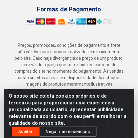
Formas de Pagamento
Preços, promoções, condições de pagamento e frete
são válidos para compras realizadas exclusivamente
pelo site. Caso haja divergência de preço de um produto,
será válido o preço que for exibido no carrinho de
compras do site no momento do pagamento. As vendas
estão sujeitas a análise e disponibilidade do estoque.
Imagens de produtos meramente ilustrativas.
Armazém Jenipapo Materiais de Construção em
O nosso site coleta cookies próprios e de
Geral LTDA - Rua das Flores, 2691 - Guabiraba,
terceiros para proporcionar uma experiência
Recife/PE - CEP 52.291-630 - CNPJ
personalizada ao usuário, apresentar publicidade
41.097.379/0001-
relevante de acordo com o seu perfil e melhorar a
qualidade do nosso site.
Aceitar
Negar não essenciais