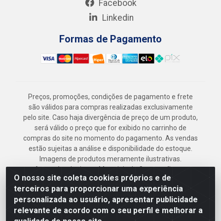
Facebook
Linkedin
Formas de Pagamento
Preços, promoções, condições de pagamento e frete
são válidos para compras realizadas exclusivamente
pelo site. Caso haja divergência de preço de um produto,
será válido o preço que for exibido no carrinho de
compras do site no momento do pagamento. As vendas
estão sujeitas a análise e disponibilidade do estoque.
Imagens de produtos meramente ilustrativas.
Armazém Jenipapo Materiais de Construção em
O nosso site coleta cookies próprios e de
Geral LTDA - Rua das Flores, 2691 - Guabiraba,
terceiros para proporcionar uma experiência
Recife/PE - CEP 52.291-630 - CNPJ
personalizada ao usuário, apresentar publicidade
41.097.379/0001-
relevante de acordo com o seu perfil e melhorar a