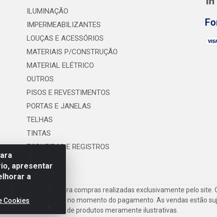
ILUMINAÇÃO
Fo
IMPERMEABILIZANTES
LOUÇAS E ACESSÓRIOS
MATERIAIS P/CONSTRUÇÃO
MATERIAL ELÉTRICO
OUTROS
PISOS E REVESTIMENTOS
PORTAS E JANELAS
TELHAS
TINTAS
TORNEIRAS E REGISTROS
para
UTILIDADES
io, apresentar
elhorar a
frete são válidos para compras realizadas exclusivamente pelo site. 
inho de compras do site no momento do pagamento. As vendas estão suje
e Cookies
Imagens de produtos meramente ilustrativas.