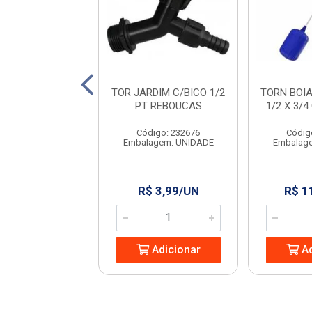
DUCHA
TOR JARDIM C/BICO 1/2
TORN BOI
/REG.METAL CR
PT REBOUCAS
1/2 X 3/
58 FIRENZI
Código: 232676
Códig
digo: 966664
Embalagem: UNIDADE
Embalag
agem: UNIDADE
 69,99/PC
R$ 3,99/UN
R$ 1
Adicionar
Adicionar
Ad