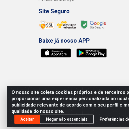
Site Seguro
Baixe já nosso APP
O nosso site coleta cookies próprios e de terceiros 
proporcionar uma experiência personalizada ao usuár
publicidade relevante de acordo com o seu perfil e m
qualidade do nosso site.
Preços, promoções, condições de pagamento e 
será válido o preço que for exibido no carr
Aceitar
Negar não essenciais
Preferências d