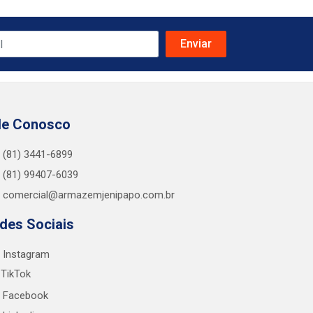
le Conosco
(81) 3441-6899
(81) 99407-6039
comercial@armazemjenipapo.com.br
des Sociais
Instagram
TikTok
Facebook