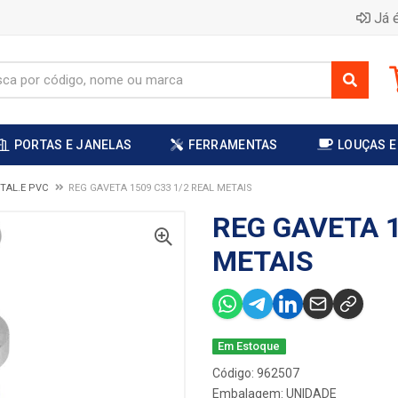
Já é
PORTAS E JANELAS
FERRAMENTAS
LOUÇAS E
TAL.E PVC
REG GAVETA 1509 C33 1/2 REAL METAIS
REG GAVETA 1
METAIS
Em Estoque
Código: 962507
Embalagem: UNIDADE