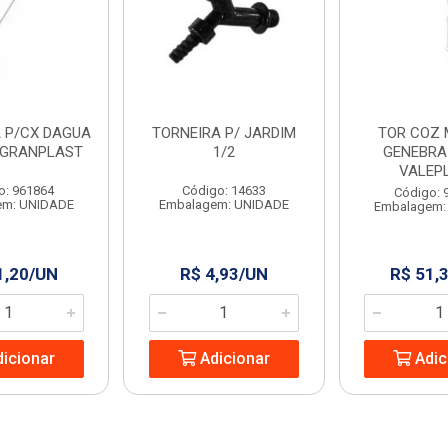
A P/CX DAGUA
TORNEIRA P/ JARDIM
TOR COZ 
4 GRANPLAST
1/2
GENEBRA 
VALEP
o: 961864
Código: 14633
Código: 
em: UNIDADE
Embalagem: UNIDADE
Embalagem:
1,20/UN
R$ 4,93/UN
R$ 51,
icionar
Adicionar
Adic