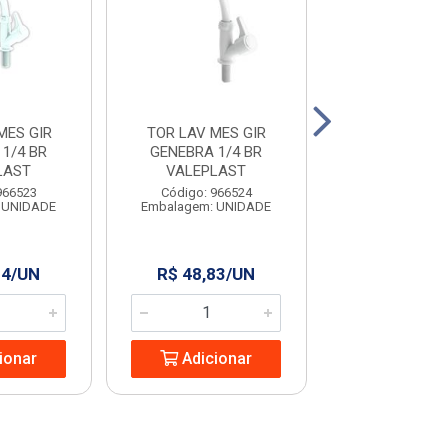
MES GIR
TOR LAV MES GIR
DUCHA
1/4 BR
GENEBRA 1/4 BR
HIGI.C/REG.M
LAST
VALEPLAST
158 FIREN
966523
Código: 966524
Código: 966
 UNIDADE
Embalagem: UNIDADE
Embalagem: U
34/UN
R$ 48,83/UN
R$ 69,99
ionar
Adicionar
Adicio