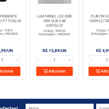
 PENDENTE
LUM PAINEL LED EMB
PLAFON S
O PT FOXLUX
18W QUA 6,4K
100W E27 B
SORTELUZ
o: 13424
Código: 
Código: 969295
em: UNIDADE
Embalagem:
Embalagem: UNIDADE
,99/UN
R$ 15,89/UN
R$ 4,9
icionar
Adicionar
Adic
ofertas!