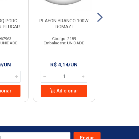
OQ PORC
PLAFON BRANCO 100W
LED EMB SPO
R PLUGAR
ROMAZI
FORM RED 05
AMAR
967963
Código: 2189
Código: 965
 UNIDADE
Embalagem: UNIDADE
Embalagem: U
9/UN
R$ 4,14/UN
R$ 23,85
ionar
Adicionar
Adicio