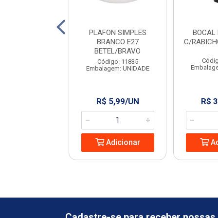
EMB SPOT BRA
PLAFON SIMPLES
BOCAL
RED 05W MR16
BRANCO E27
C/RABICH
AMAR
BETEL/BRAVO
Códig
digo: 965556
Código: 11835
Embalag
agem: UNIDADE
Embalagem: UNIDADE
 23,85/UN
R$ 5,99/UN
R$ 3
Adicionar
Adicionar
Ad
Cadastre-se para receber nossas 