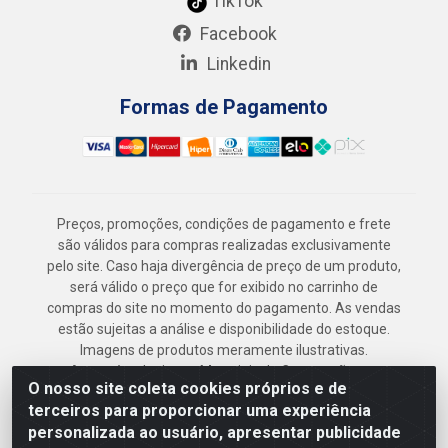
TikTok
Facebook
Linkedin
Formas de Pagamento
Preços, promoções, condições de pagamento e frete
são válidos para compras realizadas exclusivamente
pelo site. Caso haja divergência de preço de um produto,
será válido o preço que for exibido no carrinho de
compras do site no momento do pagamento. As vendas
estão sujeitas a análise e disponibilidade do estoque.
Imagens de produtos meramente ilustrativas.
Armazém Jenipapo Materiais de Construção em
O nosso site coleta cookies próprios e de
Geral LTDA - Rua das Flores, 2691 - Guabiraba,
terceiros para proporcionar uma experiência
Recife/PE - CEP 52.291-630 - CNPJ
personalizada ao usuário, apresentar publicidade
41.097.379/0001-