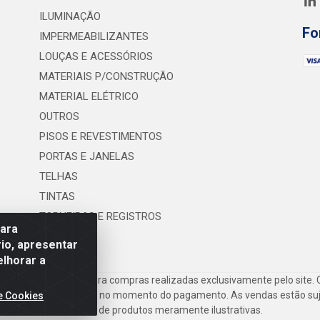
ILUMINAÇÃO
Fo
IMPERMEABILIZANTES
LOUÇAS E ACESSÓRIOS
MATERIAIS P/CONSTRUÇÃO
MATERIAL ELÉTRICO
OUTROS
PISOS E REVESTIMENTOS
PORTAS E JANELAS
TELHAS
TINTAS
TORNEIRAS E REGISTROS
para
UTILIDADES
io, apresentar
elhorar a
frete são válidos para compras realizadas exclusivamente pelo site. 
inho de compras do site no momento do pagamento. As vendas estão suje
e Cookies
Imagens de produtos meramente ilustrativas.