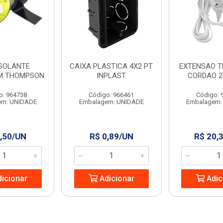
ISOLANTE
CAIXA PLASTICA 4X2 PT
EXTENSAO T
M THOMPSON
INPLAST
CORDAO 2
o: 964738
Código: 966461
Código: 
em: UNIDADE
Embalagem: UNIDADE
Embalagem:
,50/UN
R$ 0,89/UN
R$ 20,
icionar
Adicionar
Adic