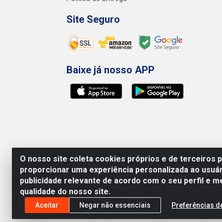
Site Seguro
Baixe já nosso APP
O nosso site coleta cookies próprios e de terceiros 
proporcionar uma experiência personalizada ao usuár
publicidade relevante de acordo com o seu perfil e m
qualidade do nosso site.
Preços, promoções, condições de pagamento e 
será válido o preço que for exibido no carr
Aceitar
Negar não essenciais
Preferências d