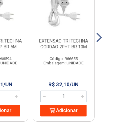
RI.TECHNA
EXTENSAO TRI.TECHNA
EXTENSAO TRI
P BR 5M
CORDAO 2P+T BR 10M
CORDAO 2P+T
966594
Código: 966655
Código: 966
 UNIDADE
Embalagem: UNIDADE
Embalagem: U
31/UN
R$ 32,10/UN
R$ 19,70
ionar
Adicionar
Adicio