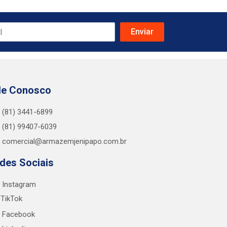
le Conosco
(81) 3441-6899
(81) 99407-6039
comercial@armazemjenipapo.com.br
des Sociais
Instagram
TikTok
Facebook