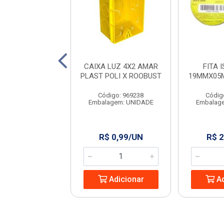
AO TRI.TECHNA
CAIXA LUZ 4X2 AMAR
FITA 
O 2P+T BR 3M
PLAST POLI X ROOBUST
19MMX05
digo: 966656
Código: 969238
Códig
agem: UNIDADE
Embalagem: UNIDADE
Embalag
 19,70/UN
R$ 0,99/UN
R$ 2
Adicionar
Adicionar
Ad