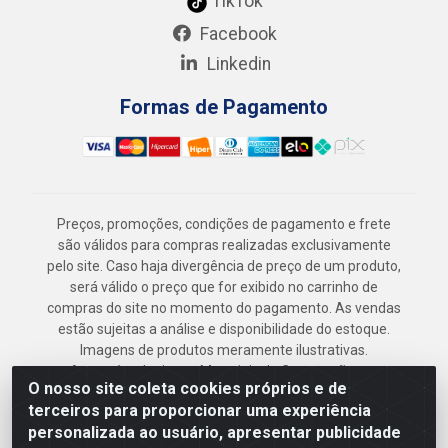
TikTok
Facebook
Linkedin
Formas de Pagamento
Preços, promoções, condições de pagamento e frete
são válidos para compras realizadas exclusivamente
pelo site. Caso haja divergência de preço de um produto,
será válido o preço que for exibido no carrinho de
compras do site no momento do pagamento. As vendas
estão sujeitas a análise e disponibilidade do estoque.
Imagens de produtos meramente ilustrativas.
Armazém Jenipapo Materiais de Construção em
O nosso site coleta cookies próprios e de
Geral LTDA - Rua das Flores, 2691 - Guabiraba,
terceiros para proporcionar uma experiência
Recife/PE - CEP 52.291-630 - CNPJ
personalizada ao usuário, apresentar publicidade
41.097.379/0001-