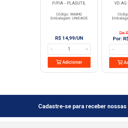
PLASUTIL
P/PIA - PLASUTIL
VD AG
digo: 966890
Código: 966842
Códig
agem: UNIDADE
Embalagem: UNIDADE
Embalag
e: R$ 19,99
De: 
R$ 14,99/UN
 R$ 4,88/UN
Por: R
Adicionar
Adicionar
Ad
Cadastre-se para receber nossas 