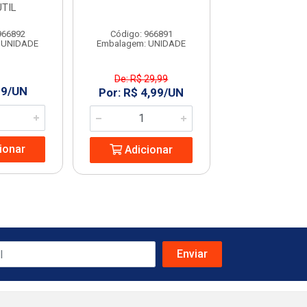
TIL
PLASUTI
966892
Código: 966891
Código: 966
 UNIDADE
Embalagem: UNIDADE
Embalagem: U
De: R$ 29,99
De: R$ 19,
99/UN
Por: R$ 4,99/UN
Por: R$ 4,
ionar
Adicionar
Adicio