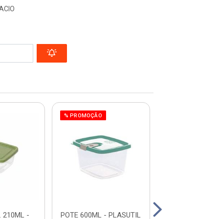
ACIO
% PROMOÇÃO
% PROMOÇÃO
 210ML -
POTE 600ML - PLASUTIL
CLIC POTE RED.