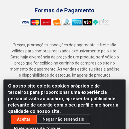
Formas de Pagamento
Preços, promoções, condições de pagamento e frete são
válidos para compras realizadas exclusivamente pelo site.
Caso haja divergência de preço de um produto, será válido o
preço que for exibido no carrinho de compras do site no
momento do pagamento. As vendas estão sujeitas a análise
e disponibilidade do estoque. Imagens de produtos
meramente ilustrativas.
O nosso site coleta cookies próprios e de
Armazém Jenipapo Materiais de Construção em Geral
terceiros para proporcionar uma experiência
LTDA - Rua das Flores, 2691 - Guabiraba, Recife/PE - CEP
personalizada ao usuário, apresentar publicidade
52.291-630 - CNPJ 41.097.379/0001-
relevante de acordo com o seu perfil e melhorar a
qualidade do nosso site.
Aceitar
Negar não essenciais
Preferências de Cookies