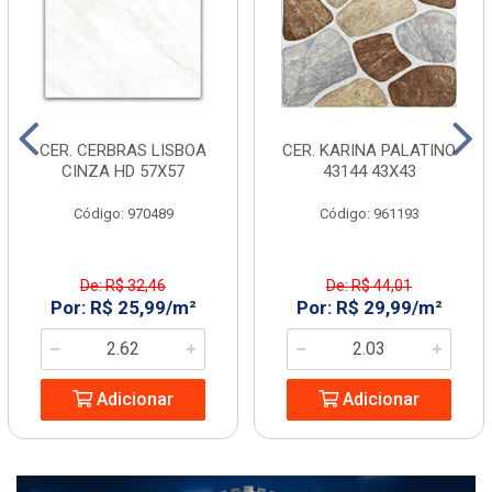
CER. CERBRAS LISBOA
CER. KARINA PALATINO
CINZA HD 57X57
43144 43X43
Código: 970489
Código: 961193
De: R$ 32,46
De: R$ 44,01
Por: R$ 25,99/m²
Por: R$ 29,99/m²
Adicionar
Adicionar