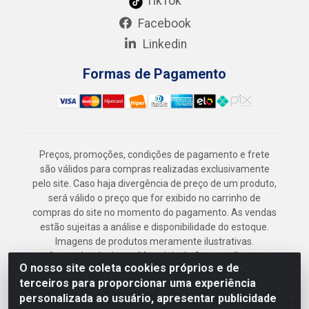
TikTok
Facebook
Linkedin
Formas de Pagamento
Preços, promoções, condições de pagamento e frete
são válidos para compras realizadas exclusivamente
pelo site. Caso haja divergência de preço de um produto,
será válido o preço que for exibido no carrinho de
compras do site no momento do pagamento. As vendas
estão sujeitas a análise e disponibilidade do estoque.
Imagens de produtos meramente ilustrativas.
Armazém Jenipapo Materiais de Construção em
O nosso site coleta cookies próprios e de
Geral LTDA - Rua das Flores, 2691 - Guabiraba,
terceiros para proporcionar uma experiência
Recife/PE - CEP 52.291-630 - CNPJ
personalizada ao usuário, apresentar publicidade
41.097.379/0001-