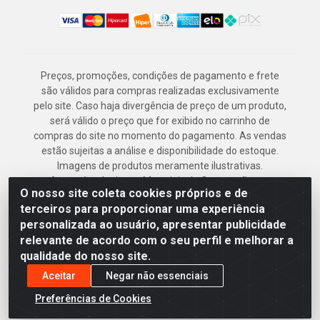
Preços, promoções, condições de pagamento e frete
são válidos para compras realizadas exclusivamente
pelo site. Caso haja divergência de preço de um produto,
será válido o preço que for exibido no carrinho de
compras do site no momento do pagamento. As vendas
estão sujeitas a análise e disponibilidade do estoque.
Imagens de produtos meramente ilustrativas.
Armazém Jenipapo Materiais de Construção em
O nosso site coleta cookies próprios e de
Geral LTDA - Rua das Flores, 2691 - Guabiraba,
terceiros para proporcionar uma experiência
Recife/PE - CEP 52.291-630 - CNPJ
personalizada ao usuário, apresentar publicidade
41.097.379/0001-
relevante de acordo com o seu perfil e melhorar a
qualidade do nosso site.
Aceitar
Negar não essenciais
Preferências de Cookies