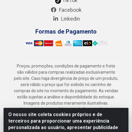
TikTok
Facebook
Linkedin
Formas de Pagamento
Preços, promoções, condições de pagamento e frete
são válidos para compras realizadas exclusivamente
pelo site. Caso haja divergência de preço de um produto,
será válido o preço que for exibido no carrinho de
compras do site no momento do pagamento. As vendas
estão sujeitas a análise e disponibilidade do estoque.
Imagens de produtos meramente ilustrativas.
Armazém Jenipapo Materiais de Construção em
O nosso site coleta cookies próprios e de
Geral LTDA - Rua das Flores, 2691 - Guabiraba,
terceiros para proporcionar uma experiência
Recife/PE - CEP 52.291-630 - CNPJ
personalizada ao usuário, apresentar publicidade
41.097.379/0001-