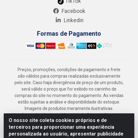
TikTok
Facebook
Linkedin
Formas de Pagamento
Preços, promoções, condições de pagamento e frete
são válidos para compras realizadas exclusivamente
pelo site. Caso haja divergência de preço de um produto,
será válido o preço que for exibido no carrinho de
compras do site no momento do pagamento. As vendas
estão sujeitas a análise e disponibilidade do estoque.
Imagens de produtos meramente ilustrativas.
Armazém Jenipapo Materiais de Construção em
O nosso site coleta cookies próprios e de
Geral LTDA - Rua das Flores, 2691 - Guabiraba,
terceiros para proporcionar uma experiência
Recife/PE - CEP 52.291-630 - CNPJ
personalizada ao usuário, apresentar publicidade
41.097.379/0001-