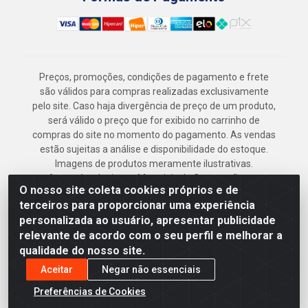
Preços, promoções, condições de pagamento e frete
são válidos para compras realizadas exclusivamente
pelo site. Caso haja divergência de preço de um produto,
será válido o preço que for exibido no carrinho de
compras do site no momento do pagamento. As vendas
estão sujeitas a análise e disponibilidade do estoque.
Imagens de produtos meramente ilustrativas.
Armazém Jenipapo Materiais de Construção em
O nosso site coleta cookies próprios e de
Geral LTDA - Rua das Flores, 2691 - Guabiraba,
terceiros para proporcionar uma experiência
Recife/PE - CEP 52.291-630 - CNPJ
personalizada ao usuário, apresentar publicidade
41.097.379/0001-
relevante de acordo com o seu perfil e melhorar a
qualidade do nosso site.
Aceitar
Negar não essenciais
Preferências de Cookies