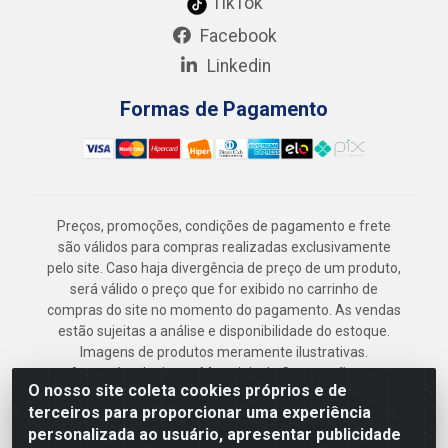
TikTok
Facebook
Linkedin
Formas de Pagamento
Preços, promoções, condições de pagamento e frete
são válidos para compras realizadas exclusivamente
pelo site. Caso haja divergência de preço de um produto,
será válido o preço que for exibido no carrinho de
compras do site no momento do pagamento. As vendas
estão sujeitas a análise e disponibilidade do estoque.
Imagens de produtos meramente ilustrativas.
Armazém Jenipapo Materiais de Construção em
O nosso site coleta cookies próprios e de
Geral LTDA - Rua das Flores, 2691 - Guabiraba,
terceiros para proporcionar uma experiência
Recife/PE - CEP 52.291-630 - CNPJ
personalizada ao usuário, apresentar publicidade
41.097.379/0001-