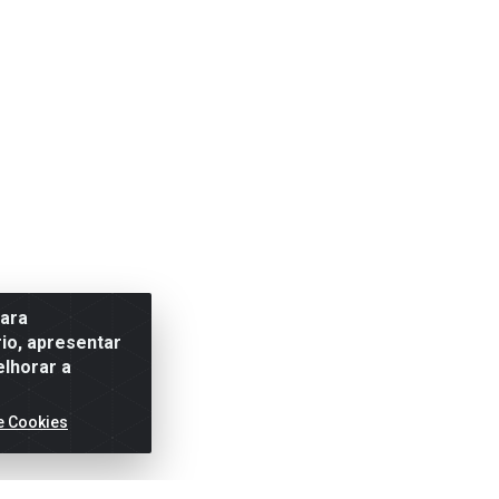
para
io, apresentar
elhorar a
e Cookies