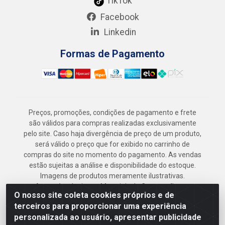
TikTok
Facebook
Linkedin
Formas de Pagamento
Preços, promoções, condições de pagamento e frete
são válidos para compras realizadas exclusivamente
pelo site. Caso haja divergência de preço de um produto,
será válido o preço que for exibido no carrinho de
compras do site no momento do pagamento. As vendas
estão sujeitas a análise e disponibilidade do estoque.
Imagens de produtos meramente ilustrativas.
Armazém Jenipapo Materiais de Construção em
O nosso site coleta cookies próprios e de
Geral LTDA - Rua das Flores, 2691 - Guabiraba,
terceiros para proporcionar uma experiência
Recife/PE - CEP 52.291-630 - CNPJ
personalizada ao usuário, apresentar publicidade
41.097.379/0001-