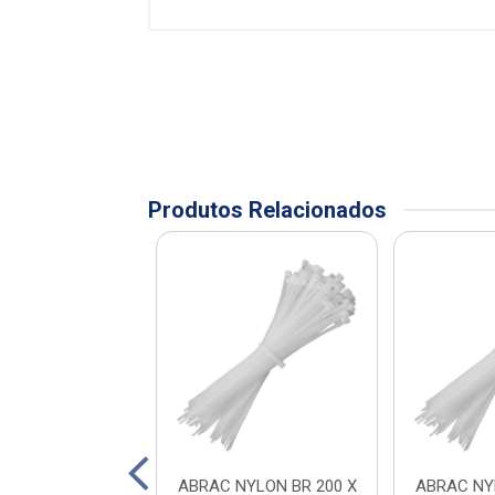
Produtos Relacionados
FIO 2,5 A 4MM
ABRAC NYLON BR 200 X
ABRAC NY