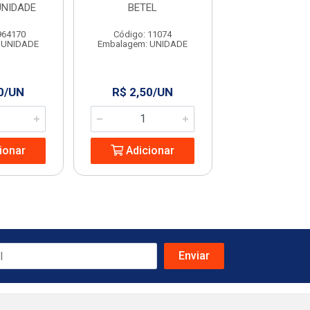
UNIDADE
BETEL
GRANFI
964170
Código: 11074
Código: 63
 UNIDADE
Embalagem: UNIDADE
Embalagem: U
0/UN
R$ 2,50/UN
R$ 2,99/
ionar
Adicionar
Adicio