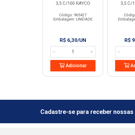
GRANFIX
3,5 C/100 RAYCO
3,5 C/
ódigo: 6364
Código: 965427
Códig
agem: UNIDADE
Embalagem: UNIDADE
Embalag
 2,99/SC
R$ 6,30/UN
R$ 9
Adicionar
Adicionar
Ad
Cadastre-se para receber nossas 