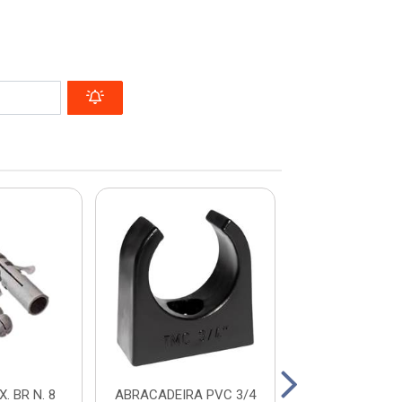
. BR N. 8
ABRACADEIRA PVC 3/4
FIXA FIO 2,5