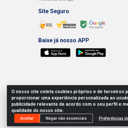
Site Seguro
Baixe já nosso APP
O nosso site coleta cookies próprios e de terceiros 
proporcionar uma experiência personalizada ao usuár
publicidade relevante de acordo com o seu perfil e m
qualidade do nosso site.
Preços, promoções, condições de pagamento e 
será válido o preço que for exibido no carr
Aceitar
Negar não essenciais
Preferências d