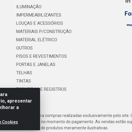
ILUMINAÇÃO
Fo
IMPERMEABILIZANTES
LOUÇAS E ACESSÓRIOS
MATERIAIS P/CONSTRUÇÃO
MATERIAL ELÉTRICO
OUTROS
PISOS E REVESTIMENTOS
PORTAS E JANELAS
TELHAS
TINTAS
TORNEIRAS E REGISTROS
para
UTILIDADES
io, apresentar
elhorar a
frete são válidos para compras realizadas exclusivamente pelo site. 
inho de compras do site no momento do pagamento. As vendas estão suje
e Cookies
Imagens de produtos meramente ilustrativas.