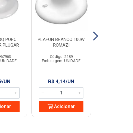
OQ PORC
PLAFON BRANCO 100W
LED EMB SPO
R PLUGAR
ROMAZI
FORM RED 05
AMAR
967963
Código: 2189
Código: 965
 UNIDADE
Embalagem: UNIDADE
Embalagem: U
9/UN
R$ 4,14/UN
R$ 23,85
ionar
Adicionar
Adicio