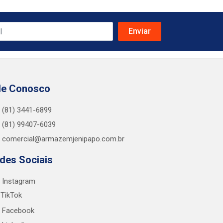
le Conosco
(81) 3441-6899
(81) 99407-6039
comercial@armazemjenipapo.com.br
des Sociais
Instagram
TikTok
Facebook