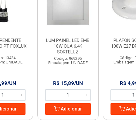
 PENDENTE
LUM PAINEL LED EMB
PLAFON S
O PT FOXLUX
18W QUA 6,4K
100W E27 B
SORTELUZ
o: 13424
Código: 
Código: 969295
em: UNIDADE
Embalagem:
Embalagem: UNIDADE
,99/UN
R$ 15,89/UN
R$ 4,9
icionar
Adicionar
Adic