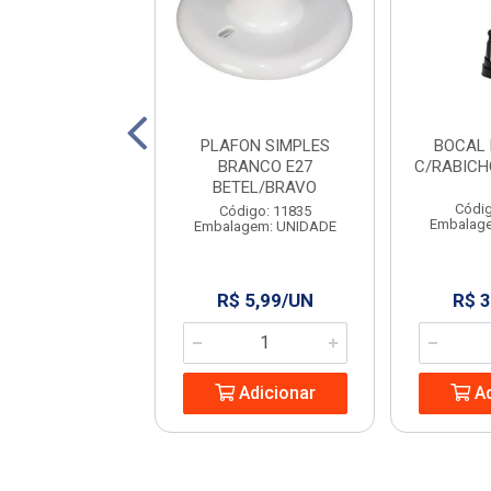
EMB SPOT BRA
PLAFON SIMPLES
BOCAL
RED 05W MR16
BRANCO E27
C/RABICH
AMAR
BETEL/BRAVO
Códig
digo: 965556
Código: 11835
Embalag
agem: UNIDADE
Embalagem: UNIDADE
 23,85/UN
R$ 5,99/UN
R$ 3
Adicionar
Adicionar
Ad