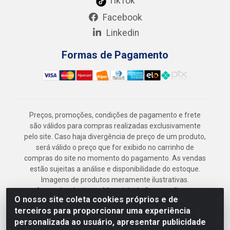
TikTok
Facebook
Linkedin
Formas de Pagamento
Preços, promoções, condições de pagamento e frete
são válidos para compras realizadas exclusivamente
pelo site. Caso haja divergência de preço de um produto,
será válido o preço que for exibido no carrinho de
compras do site no momento do pagamento. As vendas
estão sujeitas a análise e disponibilidade do estoque.
Imagens de produtos meramente ilustrativas.
Armazém Jenipapo Materiais de Construção em
O nosso site coleta cookies próprios e de
Geral LTDA - Rua das Flores, 2691 - Guabiraba,
terceiros para proporcionar uma experiência
Recife/PE - CEP 52.291-630 - CNPJ
personalizada ao usuário, apresentar publicidade
41.097.379/0001-