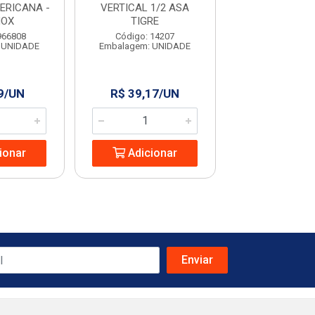
ERICANA -
VERTICAL 1/2 ASA
NOX
TIGRE
Código: 14
966808
Código: 14207
Embalagem: U
 UNIDADE
Embalagem: UNIDADE
9/UN
R$ 39,17/UN
R$ 40,36
ionar
Adicionar
Adicio