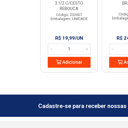
3.1/2 C/CESTO
BR
REBOUCA
digo: 14209
Códig
Código: 232607
agem: UNIDADE
Embalag
Embalagem: UNIDADE
 40,36/UN
R$ 19,99/UN
R$ 2
Adicionar
Adicionar
Ad
Cadastre-se para receber nossas 