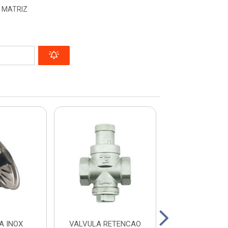
- MATRIZ
A INOX
VALVULA RETENCAO
VALVULA REDUT