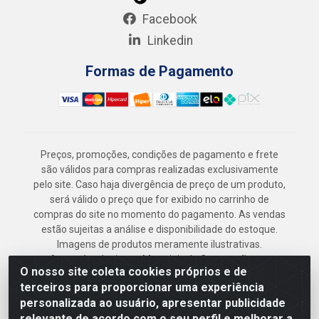
Facebook
Linkedin
Formas de Pagamento
Preços, promoções, condições de pagamento e frete
são válidos para compras realizadas exclusivamente
pelo site. Caso haja divergência de preço de um produto,
será válido o preço que for exibido no carrinho de
compras do site no momento do pagamento. As vendas
estão sujeitas a análise e disponibilidade do estoque.
Imagens de produtos meramente ilustrativas.
Armazém Jenipapo Materiais de Construção em
O nosso site coleta cookies próprios e de
Geral LTDA - Rua das Flores, 2691 - Guabiraba,
terceiros para proporcionar uma experiência
Recife/PE - CEP 52.291-630 - CNPJ
personalizada ao usuário, apresentar publicidade
41.097.379/0001-
relevante de acordo com o seu perfil e melhorar a