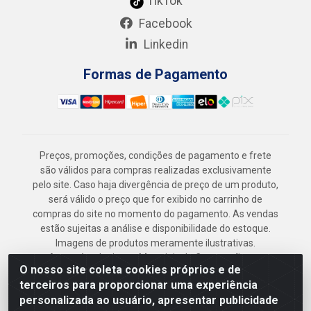
TikTok
Facebook
Linkedin
Formas de Pagamento
Preços, promoções, condições de pagamento e frete
são válidos para compras realizadas exclusivamente
pelo site. Caso haja divergência de preço de um produto,
será válido o preço que for exibido no carrinho de
compras do site no momento do pagamento. As vendas
estão sujeitas a análise e disponibilidade do estoque.
Imagens de produtos meramente ilustrativas.
Armazém Jenipapo Materiais de Construção em
O nosso site coleta cookies próprios e de
Geral LTDA - Rua das Flores, 2691 - Guabiraba,
terceiros para proporcionar uma experiência
Recife/PE - CEP 52.291-630 - CNPJ
personalizada ao usuário, apresentar publicidade
41.097.379/0001-