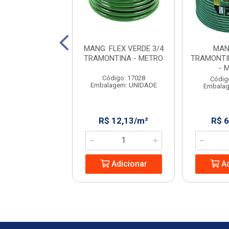
UEIRA JARDIM
MANG. FLEX VERDE 3/4
MAN
ADA AZ 15M -
TRAMONTINA - METRO
TRAMONTI
KALA
- 
Código: 17028
digo: 965278
Códig
Embalagem: UNIDADE
agem: UNIDADE
Embala
 57,97/UN
R$ 12,13/m²
R$ 
Adicionar
Adicionar
Ad