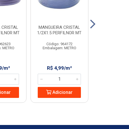
 CRISTAL
MANGUEIRA CRISTAL
MANGUEIRA J
FILNOR MT
1/2X1.5 PERFILNOR MT
TRANCADA AZ
KALA
962623
Código: 964172
Código: 965
: METRO
Embalagem: METRO
Embalagem: U
9/m²
R$ 4,99/m²
R$ 57,97
ionar
Adicionar
Adicio