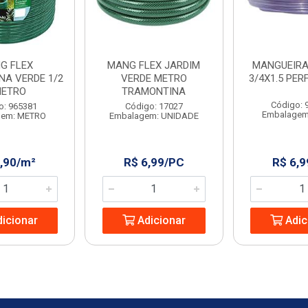
G FLEX
MANG FLEX JARDIM
MANGUEIRA
NA VERDE 1/2
VERDE METRO
3/4X1.5 PER
METRO
TRAMONTINA
Código: 
o: 965381
Código: 17027
Embalagem
gem: METRO
Embalagem: UNIDADE
6,90/m²
R$ 6,99/PC
R$ 6,9
icionar
Adicionar
Adic