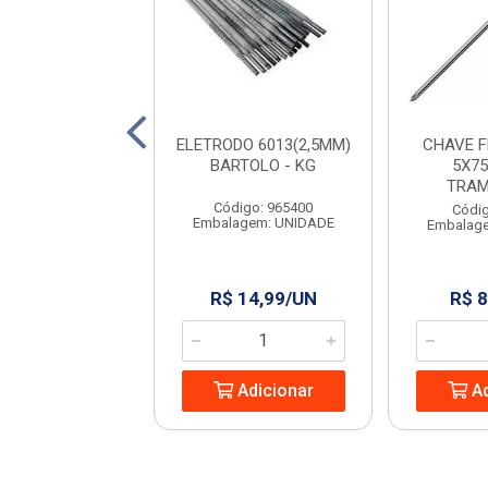
 PARA PEDREIRO
ELETRODO 6013(2,5MM)
CHAVE 
9” RAYCO
BARTOLO - KG
5X75
TRAM
digo: 965444
Código: 965400
Códig
agem: UNIDADE
Embalagem: UNIDADE
Embalag
 13,24/UN
R$ 14,99/UN
R$ 8
Adicionar
Adicionar
Ad