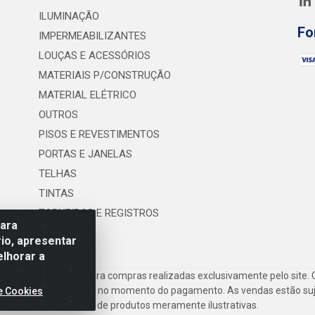
ILUMINAÇÃO
Fo
IMPERMEABILIZANTES
LOUÇAS E ACESSÓRIOS
MATERIAIS P/CONSTRUÇÃO
MATERIAL ELÉTRICO
OUTROS
PISOS E REVESTIMENTOS
PORTAS E JANELAS
TELHAS
TINTAS
TORNEIRAS E REGISTROS
para
UTILIDADES
io, apresentar
elhorar a
frete são válidos para compras realizadas exclusivamente pelo site. 
inho de compras do site no momento do pagamento. As vendas estão suje
e Cookies
Imagens de produtos meramente ilustrativas.