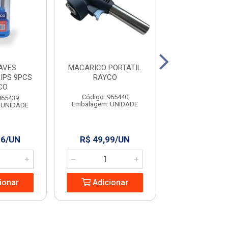
AVES
MACARICO PORTATIL
COLHER PARA P
IPS 9PCS
RAYCO
9” RAYC
CO
Código: 965440
Código: 965
965439
Embalagem: UNIDADE
Embalagem: U
 UNIDADE
96/UN
R$ 49,99/UN
R$ 13,24
ionar
Adicionar
Adicio