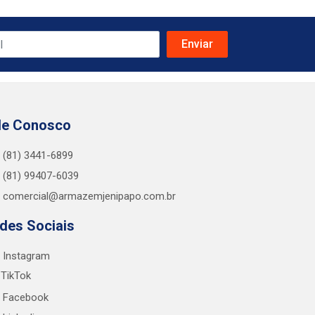
le Conosco
(81) 3441-6899
(81) 99407-6039
comercial@armazemjenipapo.com.br
des Sociais
Instagram
TikTok
Facebook