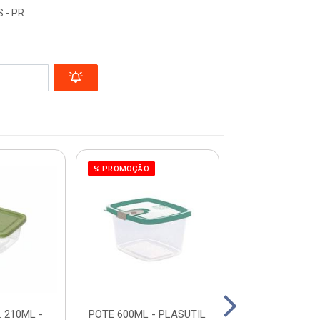
 - PR
% PROMOÇÃO
% PROMOÇÃO
 210ML -
POTE 600ML - PLASUTIL
CLIC POTE RED.