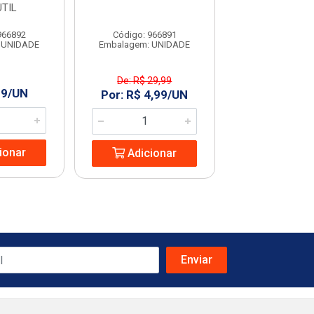
TIL
PLASUTI
966892
Código: 966891
Código: 966
 UNIDADE
Embalagem: UNIDADE
Embalagem: U
De: R$ 29,99
De: R$ 19,
99/UN
Por: R$ 4,99/UN
Por: R$ 4,
ionar
Adicionar
Adicio