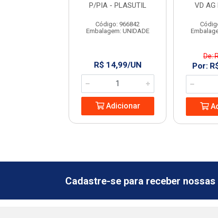
PLASUTIL
P/PIA - PLASUTIL
VD AG
digo: 966890
Código: 966842
Códig
agem: UNIDADE
Embalagem: UNIDADE
Embalag
e: R$ 19,99
De: 
R$ 14,99/UN
 R$ 4,88/UN
Por: R
Adicionar
Adicionar
Ad
Cadastre-se para receber nossas 