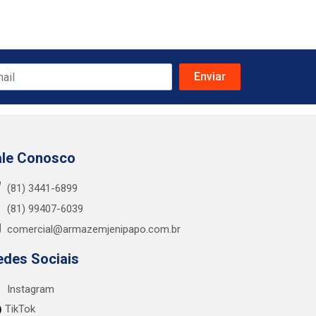
ale Conosco
(81) 3441-6899
(81) 99407-6039
comercial@armazemjenipapo.com.br
edes Sociais
Instagram
TikTok