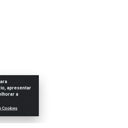
para
io, apresentar
elhorar a
e Cookies