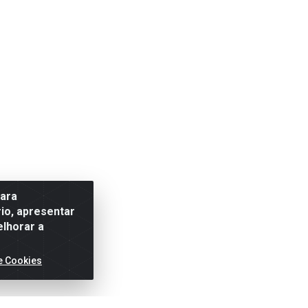
para
io, apresentar
elhorar a
e Cookies