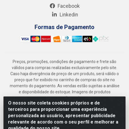
Facebook
Linkedin
Formas de Pagamento
Preços, promoções, condições de pagamento e frete são
válidos para compras realizadas exclusivamente pelo site.
Caso haja divergência de preço de um produto, será válido o
preço que for exibido no carrinho de compras do site no
momento do pagamento. As vendas estão sujeitas a análise
e disponibilidade do estoque. Imagens de produtos
meramente ilustrativas.
O nosso site coleta cookies próprios e de
Armazém Jenipapo Materiais de Construção em Geral
terceiros para proporcionar uma experiência
LTDA - Rua das Flores, 2691 - Guabiraba, Recife/PE - CEP
personalizada ao usuário, apresentar publicidade
52.291-630 - CNPJ 41.097.379/0001-
relevante de acordo com o seu perfil e melhorar a
qualidade do nosso site.