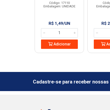
digo: 963102
Código: 17110
Códi
agem: UNIDADE
Embalagem: UNIDADE
Embalag
 9,53/UN
R$ 1,49/UN
R$ 
Adicionar
Adicionar
Ad
Cadastre-se para receber nossas 