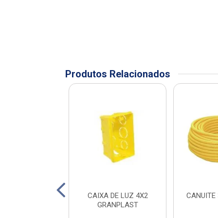
Produtos Relacionados
I DISJUNTOR
CAIXA DE LUZ 4X2
CANUITE 
R 32A C ELITEK
GRANPLAST