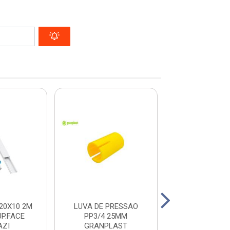
20X10 2M
LUVA DE PRESSAO
MINI DISJU
UP.FACE
PP3/4 25MM
UNIPOLAR 32A 
AZI
GRANPLAST