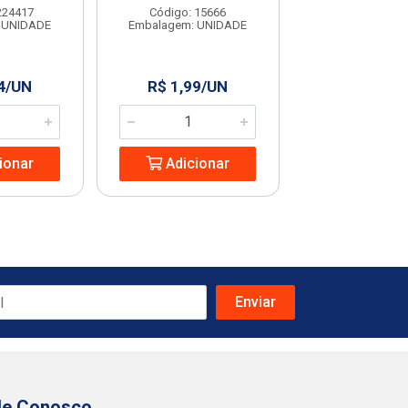
Código: 963
224417
Código: 15666
Embalagem: U
 UNIDADE
Embalagem: UNIDADE
4/UN
R$ 1,99/UN
R$ 9,53/
ionar
Adicionar
Adicio
le Conosco