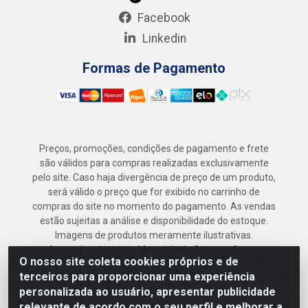
Facebook
Linkedin
Formas de Pagamento
Preços, promoções, condições de pagamento e frete
são válidos para compras realizadas exclusivamente
pelo site. Caso haja divergência de preço de um produto,
será válido o preço que for exibido no carrinho de
compras do site no momento do pagamento. As vendas
estão sujeitas a análise e disponibilidade do estoque.
Imagens de produtos meramente ilustrativas.
Armazém Jenipapo Materiais de Construção em
O nosso site coleta cookies próprios e de
Geral LTDA - Rua das Flores, 2691 - Guabiraba,
terceiros para proporcionar uma experiência
Recife/PE - CEP 52.291-630 - CNPJ
personalizada ao usuário, apresentar publicidade
41.097.379/0001-
relevante de acordo com o seu perfil e melhorar a