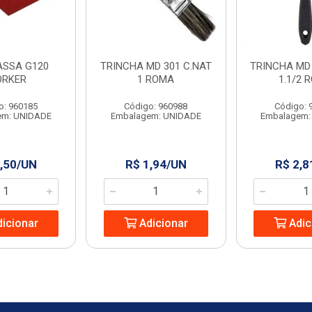
ASSA G120
TRINCHA MD 301 C.NAT
TRINCHA MD 
RKER
1 ROMA
1.1/2 
o: 960185
Código: 960988
Código: 
em: UNIDADE
Embalagem: UNIDADE
Embalagem:
,50/UN
R$ 1,94/UN
R$ 2,8
icionar
Adicionar
Adic