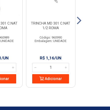
301 C.NAT
TRINCHA MD 301 C.NAT
TRINCHA MD 30
ROMA
1/2 ROMA
2 ROMA
960989
Código: 960990
Código: 960
 UNIDADE
Embalagem: UNIDADE
Embalagem: U
1/UN
R$ 1,16/UN
R$ 3,72/
ionar
Adicionar
Adicio