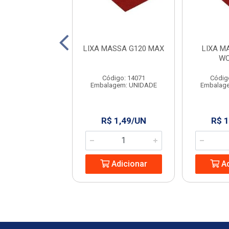
A MD 301 C.NAT
LIXA MASSA G120 MAX
LIXA M
2 ROMA
WO
digo: 960991
Código: 14071
Códig
agem: UNIDADE
Embalagem: UNIDADE
Embalag
 3,72/UN
R$ 1,49/UN
R$ 1
Adicionar
Adicionar
Ad